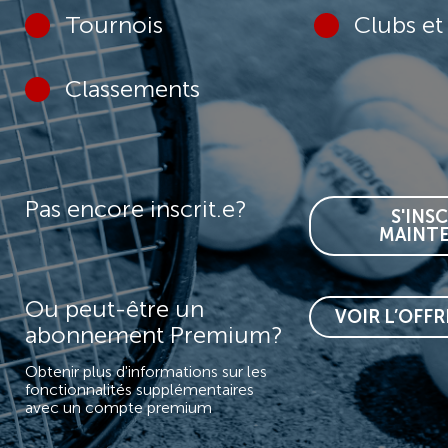
Tournois
Clubs et
Classements
Pas encore inscrit.e?
S'INS
MAINT
Ou peut-être un
VOIR L’OFF
abonnement Premium?
Obtenir plus d'informations sur les
fonctionnalités supplémentaires
avec un compte premium