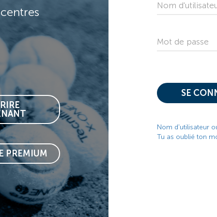
Nom d'utilisate
 centres
Mot de passe
SE CON
CRIRE
ENANT
Nom d'utilisateur o
Tu as oublié ton m
RE PREMIUM