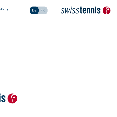
tzung
DE
FR