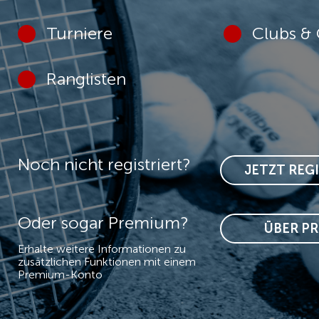
Turniere
Clubs & 
Ranglisten
Noch nicht registriert?
JETZT REG
Oder sogar Premium?
ÜBER P
Erhalte weitere Informationen zu
zusätzlichen Funktionen mit einem
Premium-Konto