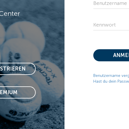
Benutzername
Center
Kennwort
ANME
ISTRIEREN
Benutzername ver
Hast du dein Passw
REMIUM